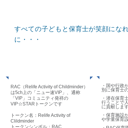
すべての子どもと保育士が笑顔にな
に・・・
​RACとは
​ト
・国や行政
RAC（Relife Activity of Childminder）
別に保育士
は5ch上の「ニュー速VIP」、通称
「VIP」コミュニティ発祥の
・潜在保育
行うことで
VIP☆STARトークンです
に貢献しま
・保育施設
トークン名：Relife Activity
of
や学童保育
Clildminder
トークンシンボル：RAC
・RAC保育