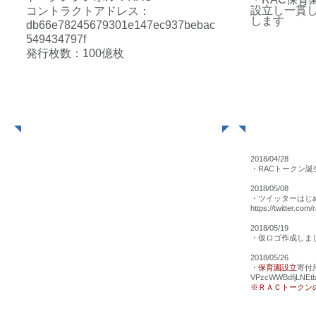
設立し一貫
コントラクトアドレス：
します
db66e78245679301e147ec937bebac
549434797f
発行枚数：100億枚
​ホワイトペーパー
2018/04/28
・​RACトークン誕
2018/05/08
・ツイッターはじ
https://twitter.com
2018/05/19
・仮ロゴ作成しま
2018/05/26
・
保育園設立
寄付
VPzcWWBdfjLNEt
※ＲＡＣトークン